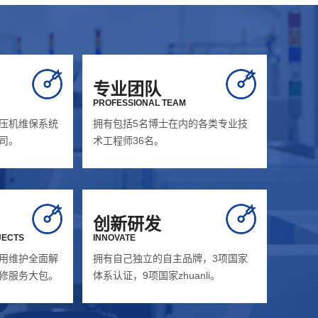
专业团队
PROFESSIONAL TEAM
压机维保系统
拥有包括5名博士在内的各类专业技
司。
术工程师36名。
创新研发
JECTS
INNOVATE
用维护全面解
拥有自己独立的自主品牌，3项国家
修服务大包。
体系认证，9项国家zhuanli。