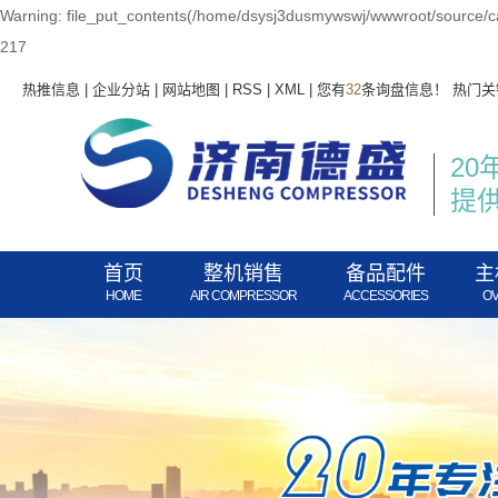
Warning: file_put_contents(/home/dsysj3dusmywswj/wwwroot/source/ca
217
热推信息
|
企业分站
|
网站地图
|
RSS
|
XML
|
您有
32
条询盘信息！
热门关
20
提
首页
整机销售
备品配件
主
HOME
AIR COMPRESSOR
ACCESSORIES
O