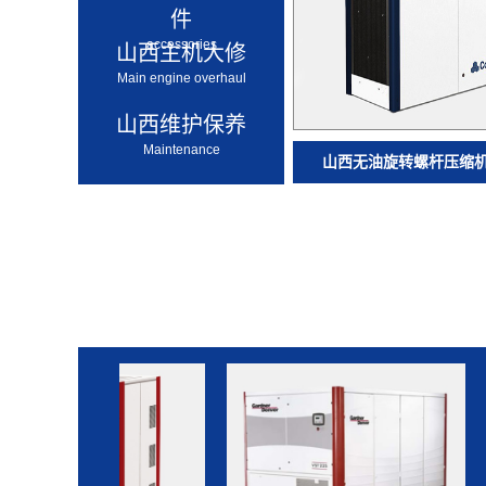
件
accessories
山西主机大修
Main engine overhaul
山西维护保养
Maintenance
山西无油旋转螺杆压缩机–