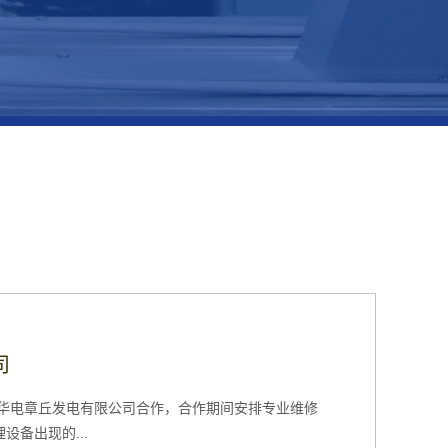
压...
司
司
水...
华电漯河发电有限公司2019年度、2020年度空压机
技术...